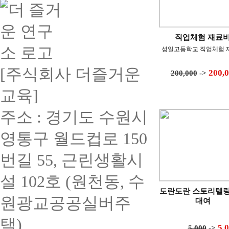
직업체험 재료
성일고등학교 직업체험 
[주식회사 더즐거운
200,
200,000
->
교육]
주소 : 경기도 수원시
영통구 월드컵로 150
번길 55, 근린생활시
설 102호 (원천동, 수
도란도란 스토리텔
원광교공공실버주
대여
택)
5,
5,000
->