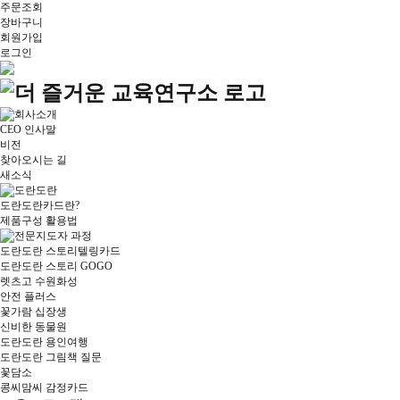
주문조회
장바구니
회원가입
로그인
CEO 인사말
비전
찾아오시는 길
새소식
도란도란카드란?
제품구성 활용법
도란도란 스토리텔링카드
도란도란 스토리 GOGO
렛츠고 수원화성
안전 플러스
꽃가람 십장생
신비한 동물원
도란도란 용인여행
도란도란 그림책 질문
꽃담소
콩씨맘씨 감정카드